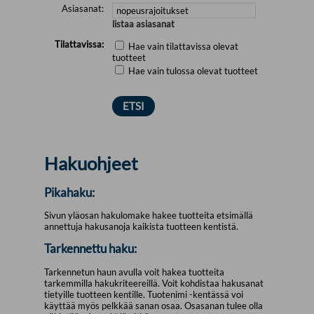
Asiasanat:
listaa asiasanat
Tilattavissa:
Hae vain tilattavissa olevat
tuotteet
Hae vain tulossa olevat tuotteet
Hakuohjeet
Pikahaku:
Sivun yläosan hakulomake hakee tuotteita etsimällä
annettuja hakusanoja kaikista tuotteen kentistä.
Tarkennettu haku:
Tarkennetun haun avulla voit hakea tuotteita
tarkemmilla hakukriteereillä. Voit kohdistaa hakusanat
tietyille tuotteen kentille. Tuotenimi -kentässä voi
käyttää myös pelkkää sanan osaa. Osasanan tulee olla