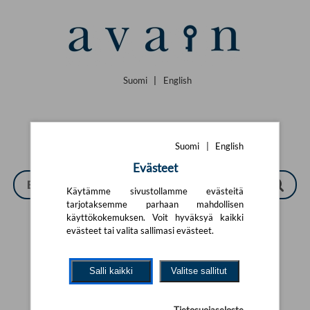
Siirry pääsisältöön
Suomi
|
English
Suomi
|
English
Evästeet
Käytämme sivustollamme evästeitä
tarjotaksemme parhaan mahdollisen
käyttökokemuksen. Voit hyväksyä kaikki
evästeet tai valita sallimasi evästeet.
Tarkennettu haku
Salli kaikki
Valitse sallitut
Yhtään tuotetta ei löytynyt.
Yritä uutta hakua alla olevalla
hakulomakkeella.
Tietosuojaseloste