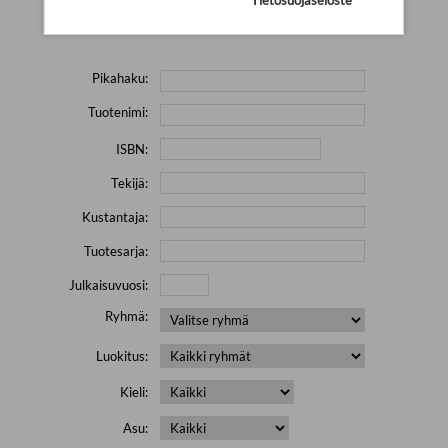
Yritä hakea pienemmällä määrällä hakutekijöitä ja jätä
pois erikoismerkkejä (esim. \' " # % & / ) sisältävät sanat.
Pikahaku:
Tuotenimi:
ISBN:
Tekijä:
Kustantaja:
Tuotesarja:
Julkaisuvuosi:
Ryhmä:
Luokitus:
Kieli:
Asu: