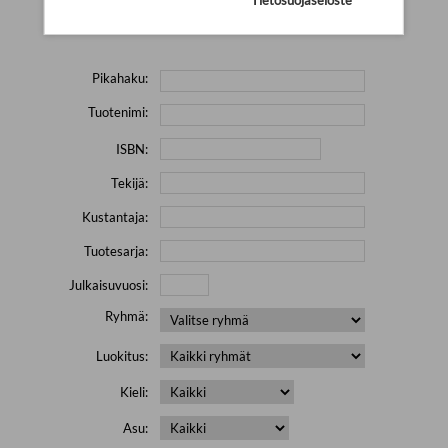
Yritä hakea pienemmällä määrällä hakutekijöitä ja jätä
pois erikoismerkkejä (esim. \' " # % & / ) sisältävät sanat.
Pikahaku:
Tuotenimi:
ISBN:
Tekijä:
Kustantaja:
Tuotesarja:
Julkaisuvuosi:
Ryhmä:
Luokitus:
Kieli:
Asu: