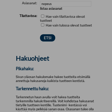
Asiasanat:
listaa asiasanat
Tilattavissa:
Hae vain tilattavissa olevat
tuotteet
Hae vain tulossa olevat tuotteet
Hakuohjeet
Pikahaku:
Sivun yläosan hakulomake hakee tuotteita etsimällä
annettuja hakusanoja kaikista tuotteen kentistä.
Tarkennettu haku:
Tarkennetun haun avulla voit hakea tuotteita
tarkemmilla hakukriteereillä. Voit kohdistaa hakusanat
tietyille tuotteen kentille. Tuotenimi -kentässä voi
käyttää myös pelkkää sanan osaa. Osasanan tulee olla