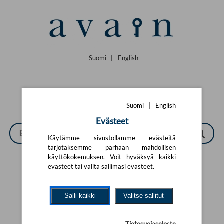
Siirry pääsisältöön
Suomi
|
English
Suomi
|
English
Evästeet
Käytämme sivustollamme evästeitä
tarjotaksemme parhaan mahdollisen
käyttökokemuksen. Voit hyväksyä kaikki
evästeet tai valita sallimasi evästeet.
Tarkennettu haku
Salli kaikki
Valitse sallitut
Yhtään tuotetta ei löytynyt.
Yritä uutta hakua alla olevalla
hakulomakkeella.
Tietosuojaseloste