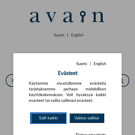
Siirry pääsisältöön
Suomi
|
English
Suomi
|
English
Evästeet
Käytämme sivustollamme evästeitä
tarjotaksemme parhaan mahdollisen
käyttökokemuksen. Voit hyväksyä kaikki
evästeet tai valita sallimasi evästeet.
Tarkennettu haku
Salli kaikki
Valitse sallitut
Yhtään tuotetta ei löytynyt.
Yritä uutta hakua alla olevalla
hakulomakkeella.
Tietosuojaseloste