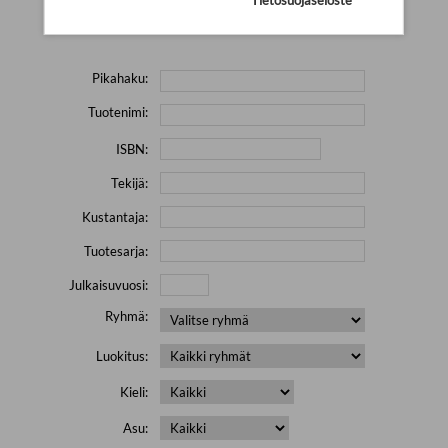
Yritä hakea pienemmällä määrällä hakutekijöitä ja jätä
pois erikoismerkkejä (esim. \' " # % & / ) sisältävät sanat.
Pikahaku:
Tuotenimi:
ISBN:
Tekijä:
Kustantaja:
Tuotesarja:
Julkaisuvuosi:
Ryhmä:
Luokitus:
Kieli:
Asu: