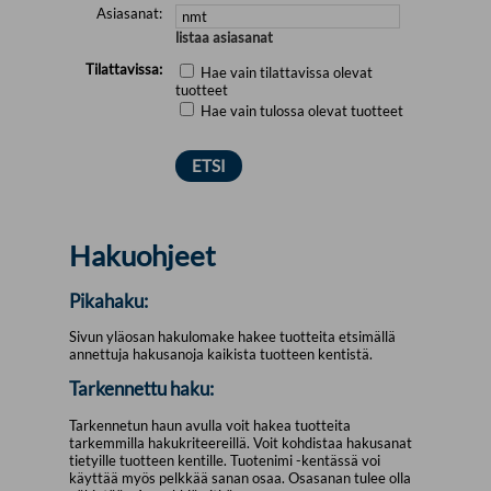
Asiasanat:
listaa asiasanat
Tilattavissa:
Hae vain tilattavissa olevat
tuotteet
Hae vain tulossa olevat tuotteet
Hakuohjeet
Pikahaku:
Sivun yläosan hakulomake hakee tuotteita etsimällä
annettuja hakusanoja kaikista tuotteen kentistä.
Tarkennettu haku:
Tarkennetun haun avulla voit hakea tuotteita
tarkemmilla hakukriteereillä. Voit kohdistaa hakusanat
tietyille tuotteen kentille. Tuotenimi -kentässä voi
käyttää myös pelkkää sanan osaa. Osasanan tulee olla