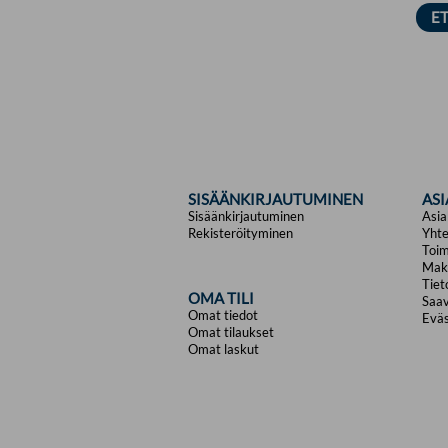
SISÄÄNKIRJAUTUMINEN
AS
Sisäänkirjautuminen
Asia
Rekisteröityminen
Yhte
Toim
Mak
Tiet
OMA TILI
Saav
Omat tiedot
Eväs
Omat tilaukset
Omat laskut