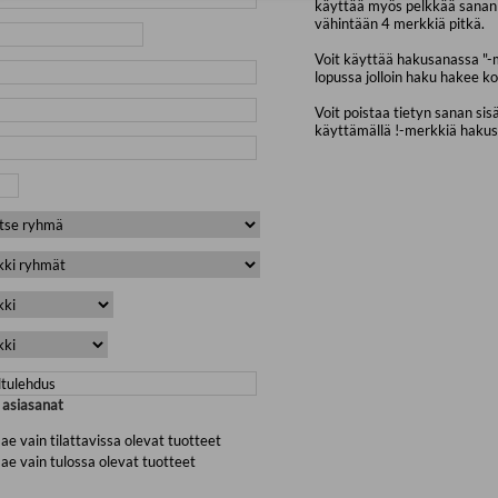
käyttää myös pelkkää sanan 
vähintään 4 merkkiä pitkä.
Voit käyttää hakusanassa "-
lopussa jolloin haku hakee ko
Voit poistaa tietyn sanan sis
käyttämällä !-merkkiä haku
a asiasanat
ae vain tilattavissa olevat tuotteet
ae vain tulossa olevat tuotteet