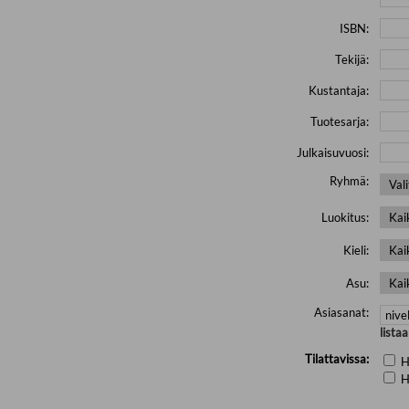
ISBN:
Tekijä:
Kustantaja:
Tuotesarja:
Julkaisuvuosi:
Ryhmä:
Luokitus:
Kieli:
Asu:
Asiasanat:
lista
Tilattavissa:
H
H