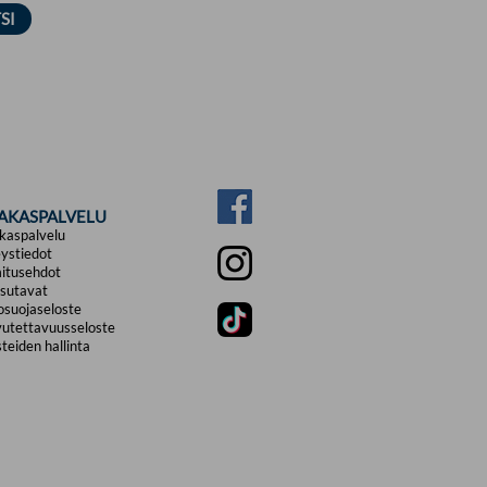
IAKASPALVELU
kaspalvelu
ystiedot
itusehdot
sutavat
osuojaseloste
utettavuusseloste
teiden hallinta