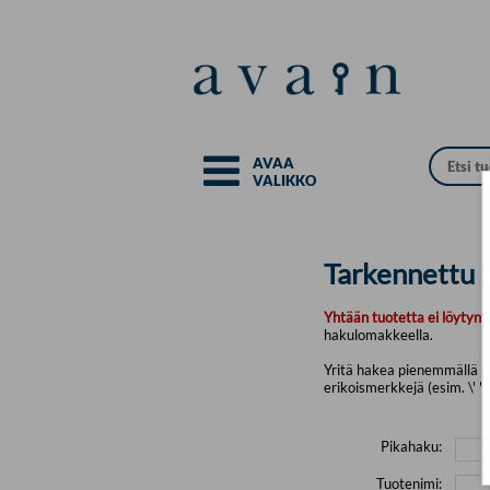
Siirry pääsisältöön
AVAA
VALIKKO
Tarkennettu 
Yhtään tuotetta ei löytyny
hakulomakkeella.
Yritä hakea pienemmällä mä
erikoismerkkejä (esim. \' " 
Pikahaku:
Tuotenimi: