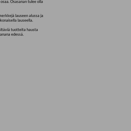
osaa. Osasanan tulee olla
merkkejä lauseen alussa ja
konaisella lauseella.
ältäviä tuotteita hausta
sanana edessä.