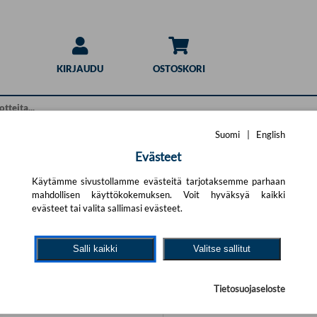
KIRJAUDU
OSTOSKORI
Suomi
|
English
Evästeet
Hakuohjeet
haku
Käytämme sivustollamme evästeitä tarjotaksemme parhaan
mahdollisen käyttökokemuksen. Voit hyväksyä kaikki
Pikahaku:
t.
Yritä uutta hakua alla olevalla
evästeet tai valita sallimasi evästeet.
Sivun yläosan hakulomake ha
ärällä hakutekijöitä ja jätä pois
annettuja hakusanoja kaikist
Salli kaikki
Valitse sallitut
# % & / ) sisältävät sanat.
Tarkennettu haku:
Tarkennetun haun avulla voit
Tietosuojaseloste
tarkemmilla hakukriteereillä
tietyille tuotteen kentille. T