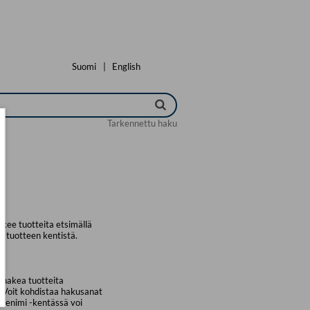
Suomi
|
English
Tarkennettu haku
kee tuotteita etsimällä
a tuotteen kentistä.
 hakea tuotteita
. Voit kohdistaa hakusanat
uotenimi -kentässä voi