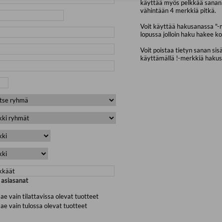
käyttää myös pelkkää sanan 
vähintään 4 merkkiä pitkä.
Voit käyttää hakusanassa "-
lopussa jolloin haku hakee ko
Voit poistaa tietyn sanan sis
käyttämällä !-merkkiä haku
a asiasanat
ae vain tilattavissa olevat tuotteet
ae vain tulossa olevat tuotteet