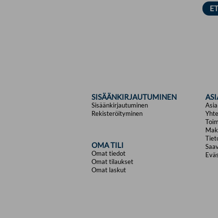
SISÄÄNKIRJAUTUMINEN
AS
Sisäänkirjautuminen
Asia
Rekisteröityminen
Yhte
Toim
Mak
Tiet
OMA TILI
Saav
Omat tiedot
Eväs
Omat tilaukset
Omat laskut