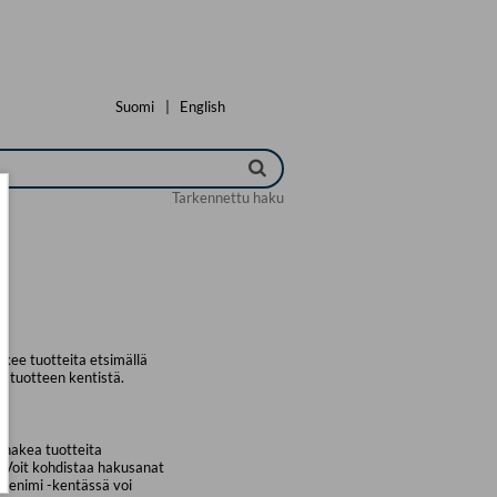
Suomi
|
English
Tarkennettu haku
kee tuotteita etsimällä
a tuotteen kentistä.
 hakea tuotteita
. Voit kohdistaa hakusanat
uotenimi -kentässä voi