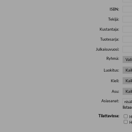
ISBN:
Tekijä:
Kustantaja:
Tuotesarja:
Julkaisuvuosi:
Ryhmä:
Luokitus:
Kieli:
Asu:
Asiasanat:
lista
Tilattavissa:
H
H