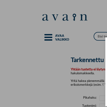
Siirry pääsisältöön
AVAA
VALIKKO
Tarkennettu 
Yhtään tuotetta ei löytyny
hakulomakkeella.
Yritä hakea pienemmällä mä
erikoismerkkejä (esim. \' " 
Pikahaku:
Tuotenimi: