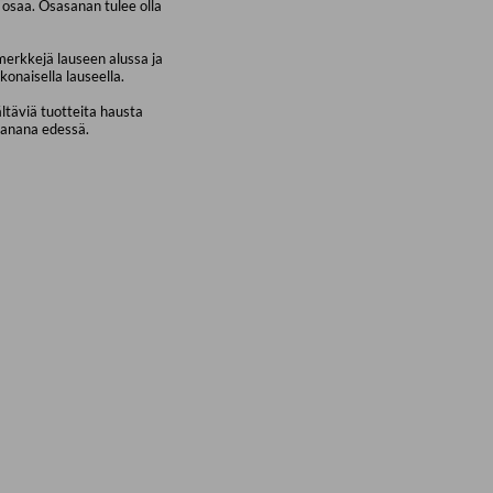
osaa. Osasanan tulee olla
merkkejä lauseen alussa ja
konaisella lauseella.
ältäviä tuotteita hausta
sanana edessä.