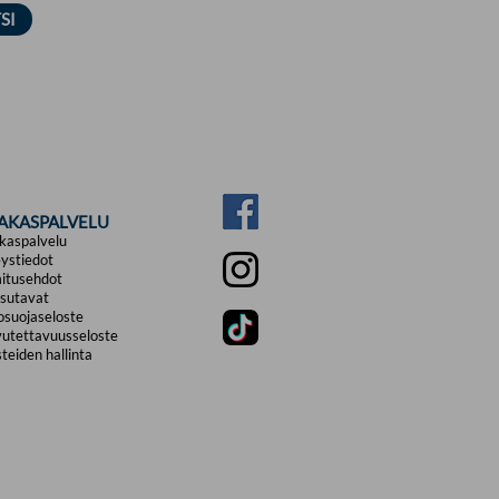
IAKASPALVELU
kaspalvelu
ystiedot
itusehdot
sutavat
osuojaseloste
utettavuusseloste
teiden hallinta