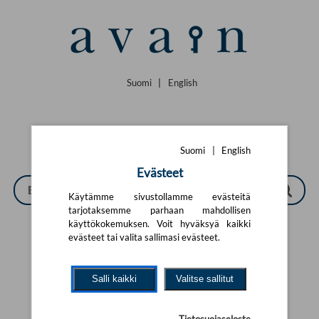
Siirry pääsisältöön
Suomi
|
English
Suomi
|
English
Evästeet
Käytämme sivustollamme evästeitä
tarjotaksemme parhaan mahdollisen
käyttökokemuksen. Voit hyväksyä kaikki
evästeet tai valita sallimasi evästeet.
Tarkennettu haku
Salli kaikki
Valitse sallitut
Yhtään tuotetta ei löytynyt.
Yritä uutta hakua alla olevalla
hakulomakkeella.
Tietosuojaseloste