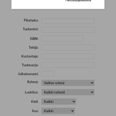
Yritä hakea pienemmällä määrällä hakutekijöitä ja jätä
pois erikoismerkkejä (esim. \' " # % & / ) sisältävät sanat.
Pikahaku:
Tuotenimi:
ISBN:
Tekijä:
Kustantaja:
Tuotesarja:
Julkaisuvuosi:
Ryhmä:
Luokitus:
Kieli:
Asu: