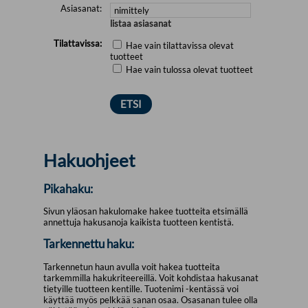
Asiasanat:
listaa asiasanat
Tilattavissa:
Hae vain tilattavissa olevat
tuotteet
Hae vain tulossa olevat tuotteet
Hakuohjeet
Pikahaku:
Sivun yläosan hakulomake hakee tuotteita etsimällä
annettuja hakusanoja kaikista tuotteen kentistä.
Tarkennettu haku:
Tarkennetun haun avulla voit hakea tuotteita
tarkemmilla hakukriteereillä. Voit kohdistaa hakusanat
tietyille tuotteen kentille. Tuotenimi -kentässä voi
käyttää myös pelkkää sanan osaa. Osasanan tulee olla