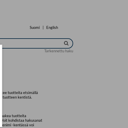
Suomi
|
English
Tarkennettu haku
kee tuotteita etsimällä
a tuotteen kentistä.
 hakea tuotteita
. Voit kohdistaa hakusanat
uotenimi -kentässä voi