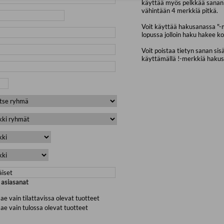
käyttää myös pelkkää sanan 
vähintään 4 merkkiä pitkä.
Voit käyttää hakusanassa "-
lopussa jolloin haku hakee ko
Voit poistaa tietyn sanan sis
käyttämällä !-merkkiä haku
a asiasanat
ae vain tilattavissa olevat tuotteet
ae vain tulossa olevat tuotteet