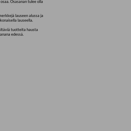
osaa. Osasanan tulee olla
merkkejä lauseen alussa ja
konaisella lauseella.
ältäviä tuotteita hausta
sanana edessä.