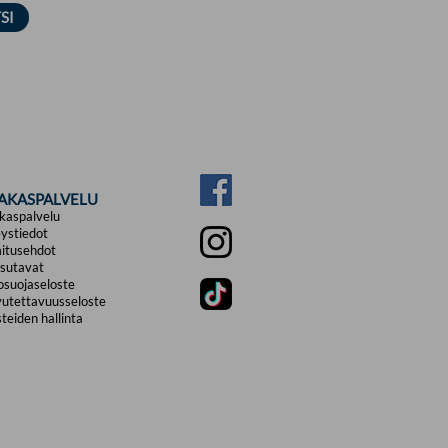
IAKASPALVELU
kaspalvelu
ystiedot
itusehdot
sutavat
osuojaseloste
utettavuusseloste
teiden hallinta