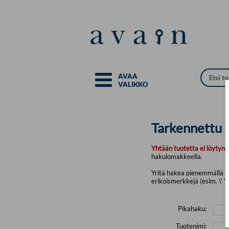
Siirry pääsisältöön
AVAA
VALIKKO
Tarkennettu 
Yhtään tuotetta ei löytyny
hakulomakkeella.
Yritä hakea pienemmällä mä
erikoismerkkejä (esim. \' " 
Pikahaku:
Tuotenimi: