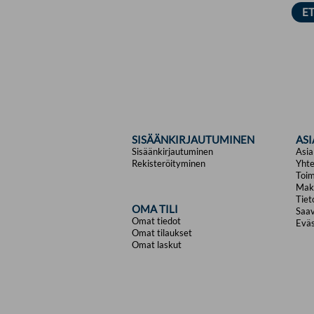
SISÄÄNKIRJAUTUMINEN
AS
Sisäänkirjautuminen
Asia
Rekisteröityminen
Yhte
Toim
Mak
Tiet
OMA TILI
Saav
Omat tiedot
Eväs
Omat tilaukset
Omat laskut