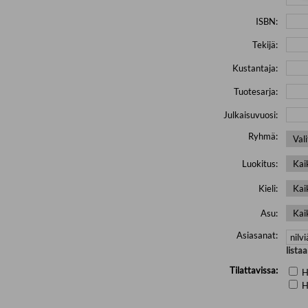
ISBN:
Tekijä:
Kustantaja:
Tuotesarja:
Julkaisuvuosi:
Ryhmä:
Luokitus:
Kieli:
Asu:
Asiasanat:
lista
Tilattavissa:
H
H