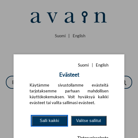
Siirry pääsisältöön
Suomi
|
English
Suomi
|
English
Evästeet
Käytämme sivustollamme evästeitä
tarjotaksemme parhaan mahdollisen
käyttökokemuksen. Voit hyväksyä kaikki
evästeet tai valita sallimasi evästeet.
Tarkennettu haku
Salli kaikki
Valitse sallitut
Yhtään tuotetta ei löytynyt.
Yritä uutta hakua alla olevalla
hakulomakkeella.
Tietosuojaseloste