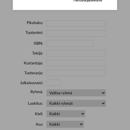
Yritä hakea pienemmällä määrällä hakutekijöitä ja jätä
pois erikoismerkkejä (esim. \' " # % & / ) sisältävät sanat.
Pikahaku:
Tuotenimi:
ISBN:
Tekijä:
Kustantaja:
Tuotesarja:
Julkaisuvuosi:
Ryhmä:
Luokitus:
Kieli:
Asu: