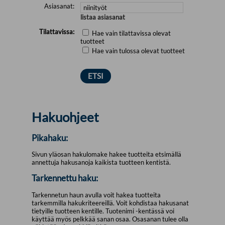
Asiasanat:
listaa asiasanat
Tilattavissa:
Hae vain tilattavissa olevat
tuotteet
Hae vain tulossa olevat tuotteet
Hakuohjeet
Pikahaku:
Sivun yläosan hakulomake hakee tuotteita etsimällä
annettuja hakusanoja kaikista tuotteen kentistä.
Tarkennettu haku:
Tarkennetun haun avulla voit hakea tuotteita
tarkemmilla hakukriteereillä. Voit kohdistaa hakusanat
tietyille tuotteen kentille. Tuotenimi -kentässä voi
käyttää myös pelkkää sanan osaa. Osasanan tulee olla