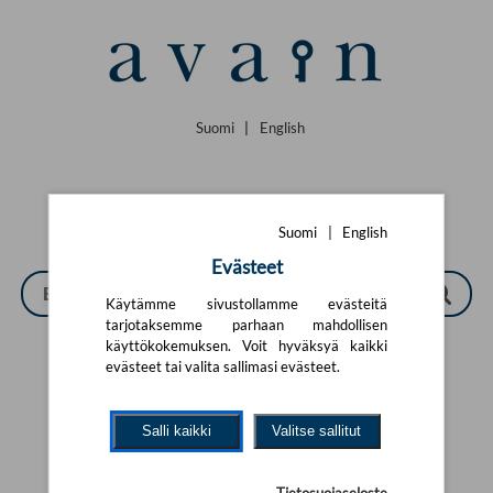
Siirry pääsisältöön
Suomi
|
English
Suomi
|
English
Evästeet
Käytämme sivustollamme evästeitä
tarjotaksemme parhaan mahdollisen
käyttökokemuksen. Voit hyväksyä kaikki
evästeet tai valita sallimasi evästeet.
Tarkennettu haku
Salli kaikki
Valitse sallitut
Yhtään tuotetta ei löytynyt.
Yritä uutta hakua alla olevalla
hakulomakkeella.
Tietosuojaseloste