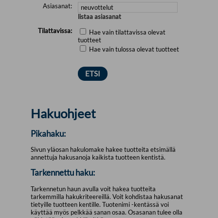
Asiasanat:
listaa asiasanat
Tilattavissa:
Hae vain tilattavissa olevat
tuotteet
Hae vain tulossa olevat tuotteet
Hakuohjeet
Pikahaku:
Sivun yläosan hakulomake hakee tuotteita etsimällä
annettuja hakusanoja kaikista tuotteen kentistä.
Tarkennettu haku:
Tarkennetun haun avulla voit hakea tuotteita
tarkemmilla hakukriteereillä. Voit kohdistaa hakusanat
tietyille tuotteen kentille. Tuotenimi -kentässä voi
käyttää myös pelkkää sanan osaa. Osasanan tulee olla