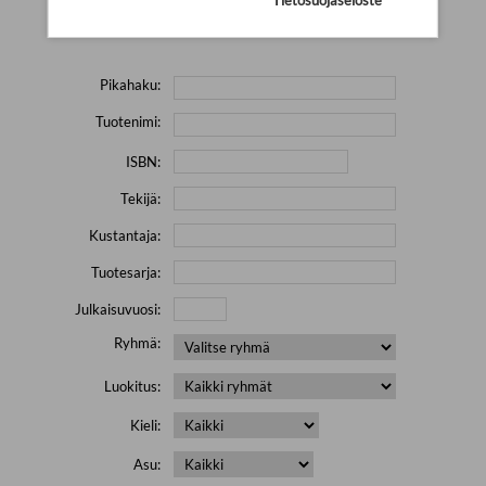
Yritä hakea pienemmällä määrällä hakutekijöitä ja jätä
pois erikoismerkkejä (esim. \' " # % & / ) sisältävät sanat.
Pikahaku:
Tuotenimi:
ISBN:
Tekijä:
Kustantaja:
Tuotesarja:
Julkaisuvuosi:
Ryhmä:
Luokitus:
Kieli:
Asu: