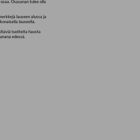
osaa. Osasanan tulee olla
merkkejä lauseen alussa ja
konaisella lauseella.
ältäviä tuotteita hausta
sanana edessä.