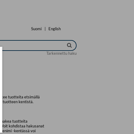
Suomi
|
English
Tarkennettu haku
kee tuotteita etsimällä
a tuotteen kentistä.
 hakea tuotteita
. Voit kohdistaa hakusanat
uotenimi -kentässä voi