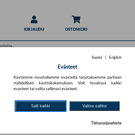
KIRJAUDU
OSTOSKORI
Suomi
|
English
Evästeet
Hakuohjeet
haku
Käytämme sivustollamme evästeitä tarjotaksemme parhaan
mahdollisen käyttökokemuksen. Voit hyväksyä kaikki
Pikahaku:
t.
Yritä uutta hakua alla olevalla
evästeet tai valita sallimasi evästeet.
Sivun yläosan hakulomake ha
ärällä hakutekijöitä ja jätä pois
annettuja hakusanoja kaikist
Salli kaikki
Valitse sallitut
# % & / ) sisältävät sanat.
Tarkennettu haku:
Tarkennetun haun avulla voit
Tietosuojaseloste
tarkemmilla hakukriteereillä
tietyille tuotteen kentille. T