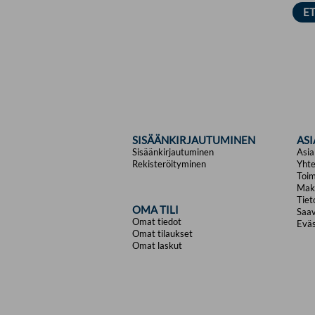
SISÄÄNKIRJAUTUMINEN
AS
Sisäänkirjautuminen
Asia
Rekisteröityminen
Yhte
Toim
Mak
Tiet
OMA TILI
Saav
Omat tiedot
Eväs
Omat tilaukset
Omat laskut