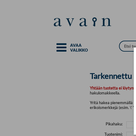
Siirry pääsisältöön
AVAA
VALIKKO
Tarkennettu 
Yhtään tuotetta ei löytyny
hakulomakkeella.
Yritä hakea pienemmällä mä
erikoismerkkejä (esim. \' " 
Pikahaku:
Tuotenimi: