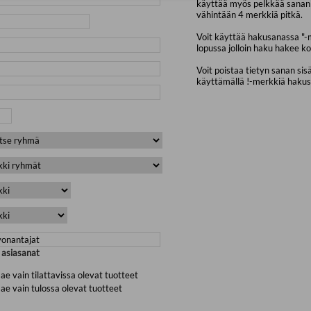
käyttää myös pelkkää sanan 
vähintään 4 merkkiä pitkä.
Voit käyttää hakusanassa "-
lopussa jolloin haku hakee ko
Voit poistaa tietyn sanan sis
käyttämällä !-merkkiä haku
a asiasanat
ae vain tilattavissa olevat tuotteet
ae vain tulossa olevat tuotteet