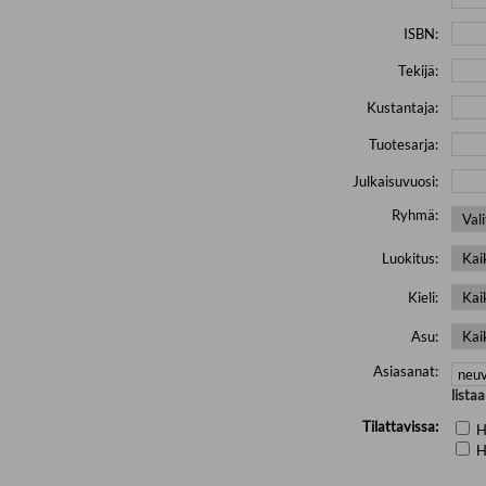
ISBN:
Tekijä:
Kustantaja:
Tuotesarja:
Julkaisuvuosi:
Ryhmä:
Luokitus:
Kieli:
Asu:
Asiasanat:
lista
Tilattavissa:
H
H