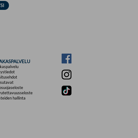
IAKASPALVELU
kaspalvelu
ystiedot
itusehdot
sutavat
osuojaseloste
utettavuusseloste
teiden hallinta