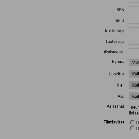
ISBN:
Tekijä:
Kustantaja:
Tuotesarja:
Julkaisuvuosi:
Ryhmä:
Luokitus:
Kieli:
Asu:
Asiasanat:
lista
Tilattavissa:
H
H