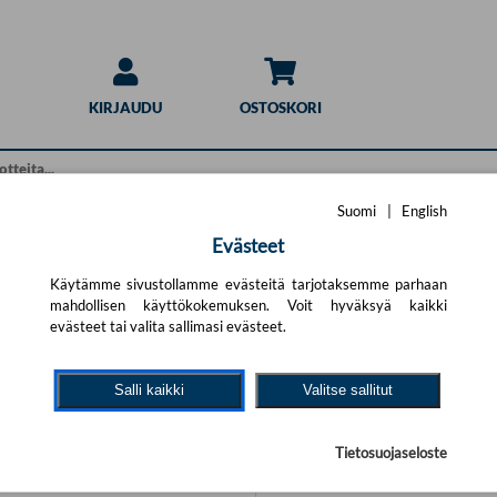
KIRJAUDU
OSTOSKORI
Suomi
|
English
Evästeet
Hakuohjeet
haku
Käytämme sivustollamme evästeitä tarjotaksemme parhaan
mahdollisen käyttökokemuksen. Voit hyväksyä kaikki
Pikahaku:
t.
Yritä uutta hakua alla olevalla
evästeet tai valita sallimasi evästeet.
Sivun yläosan hakulomake ha
ärällä hakutekijöitä ja jätä pois
annettuja hakusanoja kaikist
Salli kaikki
Valitse sallitut
# % & / ) sisältävät sanat.
Tarkennettu haku:
Tarkennetun haun avulla voit
Tietosuojaseloste
tarkemmilla hakukriteereillä
tietyille tuotteen kentille. T