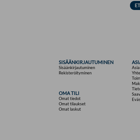
SISÄÄNKIRJAUTUMINEN
AS
Sisäänkirjautuminen
Asia
Rekisteröityminen
Yhte
Toim
Mak
Tiet
OMA TILI
Saav
Omat tiedot
Eväs
Omat tilaukset
Omat laskut