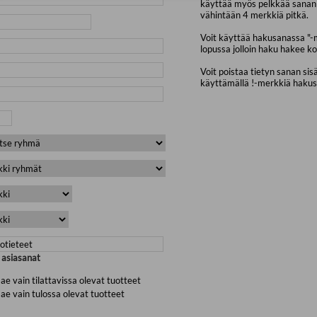
käyttää myös pelkkää sanan 
vähintään 4 merkkiä pitkä.
Voit käyttää hakusanassa "-
lopussa jolloin haku hakee ko
Voit poistaa tietyn sanan sis
käyttämällä !-merkkiä haku
a asiasanat
ae vain tilattavissa olevat tuotteet
ae vain tulossa olevat tuotteet