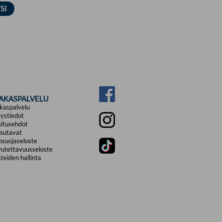
IAKASPALVELU
kaspalvelu
ystiedot
itusehdot
sutavat
osuojaseloste
utettavuusseloste
teiden hallinta