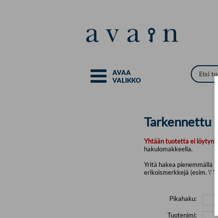
Siirry pääsisältöön
AVAA
VALIKKO
Tarkennettu 
Yhtään tuotetta ei löytyny
hakulomakkeella.
Yritä hakea pienemmällä mä
erikoismerkkejä (esim. \' " 
Pikahaku:
Tuotenimi: