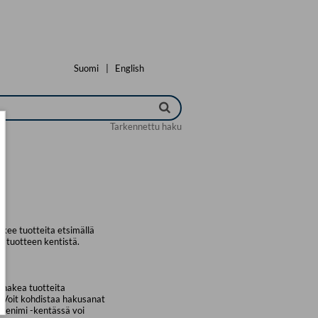
Suomi
|
English
Tarkennettu haku
kee tuotteita etsimällä
a tuotteen kentistä.
 hakea tuotteita
. Voit kohdistaa hakusanat
uotenimi -kentässä voi