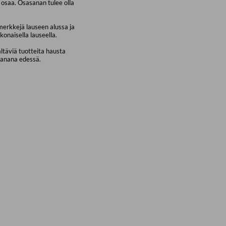
osaa. Osasanan tulee olla
merkkejä lauseen alussa ja
konaisella lauseella.
ältäviä tuotteita hausta
sanana edessä.