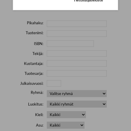
Yritä hakea pienemmällä määrällä hakutekijöitä ja jätä
pois erikoismerkkejä (esim. \' " # % & / ) sisältävät sanat.
Pikahaku:
Tuotenimi:
ISBN:
Tekijä:
Kustantaja:
Tuotesarja:
Julkaisuvuosi:
Ryhmä:
Luokitus:
Kieli:
Asu: