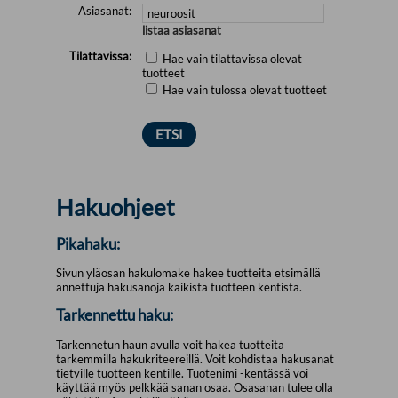
Asiasanat:
listaa asiasanat
Tilattavissa:
Hae vain tilattavissa olevat
tuotteet
Hae vain tulossa olevat tuotteet
Hakuohjeet
Pikahaku:
Sivun yläosan hakulomake hakee tuotteita etsimällä
annettuja hakusanoja kaikista tuotteen kentistä.
Tarkennettu haku:
Tarkennetun haun avulla voit hakea tuotteita
tarkemmilla hakukriteereillä. Voit kohdistaa hakusanat
tietyille tuotteen kentille. Tuotenimi -kentässä voi
käyttää myös pelkkää sanan osaa. Osasanan tulee olla