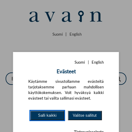
Siirry pääsisältöön
Suomi
|
English
Suomi
|
English
Evästeet
Käytämme sivustollamme evästeitä
tarjotaksemme parhaan mahdollisen
käyttökokemuksen. Voit hyväksyä kaikki
evästeet tai valita sallimasi evästeet.
Tarkennettu haku
Salli kaikki
Valitse sallitut
Yhtään tuotetta ei löytynyt.
Yritä uutta hakua alla olevalla
hakulomakkeella.
Tietosuojaseloste