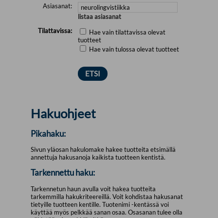
Asiasanat:
listaa asiasanat
Tilattavissa:
Hae vain tilattavissa olevat
tuotteet
Hae vain tulossa olevat tuotteet
Hakuohjeet
Pikahaku:
Sivun yläosan hakulomake hakee tuotteita etsimällä
annettuja hakusanoja kaikista tuotteen kentistä.
Tarkennettu haku:
Tarkennetun haun avulla voit hakea tuotteita
tarkemmilla hakukriteereillä. Voit kohdistaa hakusanat
tietyille tuotteen kentille. Tuotenimi -kentässä voi
käyttää myös pelkkää sanan osaa. Osasanan tulee olla