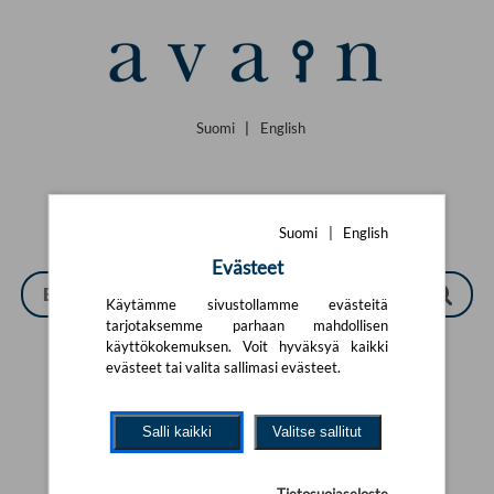
Siirry pääsisältöön
Suomi
|
English
Suomi
|
English
Evästeet
Käytämme sivustollamme evästeitä
tarjotaksemme parhaan mahdollisen
käyttökokemuksen. Voit hyväksyä kaikki
evästeet tai valita sallimasi evästeet.
Tarkennettu haku
Salli kaikki
Valitse sallitut
Yhtään tuotetta ei löytynyt.
Yritä uutta hakua alla olevalla
hakulomakkeella.
Tietosuojaseloste