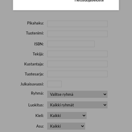
Yritä hakea pienemmällä määrällä hakutekijöitä ja jätä
pois erikoismerkkejä (esim. \' " # % & / ) sisältävät sanat.
Pikahaku:
Tuotenimi:
ISBN:
Tekijä:
Kustantaja:
Tuotesarja:
Julkaisuvuosi:
Ryhmä:
Luokitus:
Kieli:
Asu: