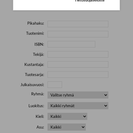
Yritä hakea pienemmällä määrällä hakutekijöitä ja jätä
pois erikoismerkkejä (esim. \' " # % & / ) sisältävät sanat.
Pikahaku:
Tuotenimi:
ISBN:
Tekijä:
Kustantaja:
Tuotesarja:
Julkaisuvuosi:
Ryhmä:
Luokitus:
Kieli:
Asu: