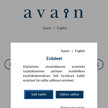
Siirry pääsisältöön
Suomi
|
English
Suomi
|
English
Evästeet
Käytämme sivustollamme evästeitä
tarjotaksemme parhaan mahdollisen
käyttökokemuksen. Voit hyväksyä kaikki
evästeet tai valita sallimasi evästeet.
Tarkennettu haku
Salli kaikki
Valitse sallitut
Yhtään tuotetta ei löytynyt.
Yritä uutta hakua alla olevalla
hakulomakkeella.
Tietosuojaseloste