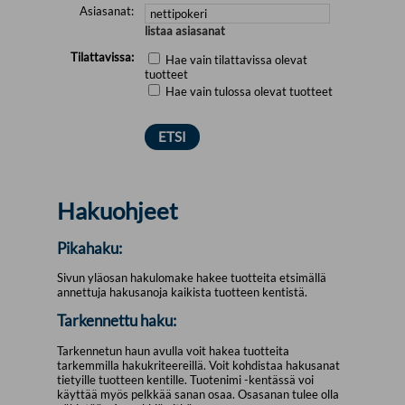
Asiasanat:
listaa asiasanat
Tilattavissa:
Hae vain tilattavissa olevat
tuotteet
Hae vain tulossa olevat tuotteet
Hakuohjeet
Pikahaku:
Sivun yläosan hakulomake hakee tuotteita etsimällä
annettuja hakusanoja kaikista tuotteen kentistä.
Tarkennettu haku:
Tarkennetun haun avulla voit hakea tuotteita
tarkemmilla hakukriteereillä. Voit kohdistaa hakusanat
tietyille tuotteen kentille. Tuotenimi -kentässä voi
käyttää myös pelkkää sanan osaa. Osasanan tulee olla