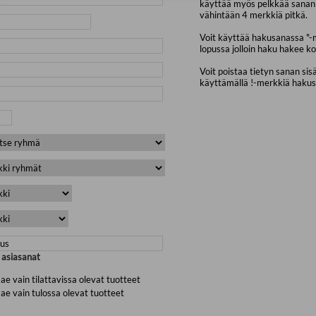
käyttää myös pelkkää sanan 
vähintään 4 merkkiä pitkä.
Voit käyttää hakusanassa "-
lopussa jolloin haku hakee ko
Voit poistaa tietyn sanan sis
käyttämällä !-merkkiä haku
a asiasanat
ae vain tilattavissa olevat tuotteet
ae vain tulossa olevat tuotteet