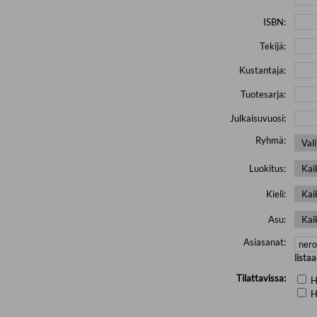
ISBN:
Tekijä:
Kustantaja:
Tuotesarja:
Julkaisuvuosi:
Ryhmä:
Luokitus:
Kieli:
Asu:
Asiasanat:
lista
Tilattavissa:
H
H