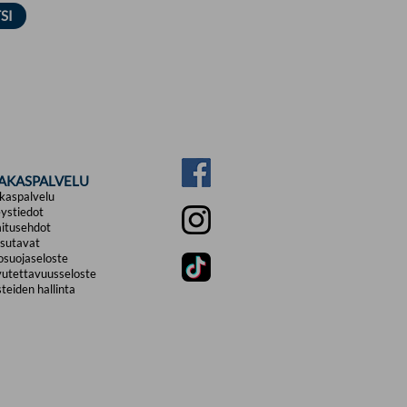
IAKASPALVELU
kaspalvelu
ystiedot
itusehdot
sutavat
osuojaseloste
utettavuusseloste
teiden hallinta