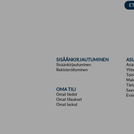
SISÄÄNKIRJAUTUMINEN
AS
Sisäänkirjautuminen
Asia
Rekisteröityminen
Yhte
Toim
Mak
Tiet
OMA TILI
Saav
Omat tiedot
Eväs
Omat tilaukset
Omat laskut