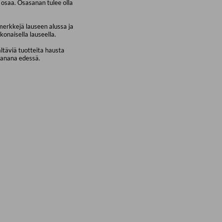
osaa. Osasanan tulee olla
merkkejä lauseen alussa ja
konaisella lauseella.
ältäviä tuotteita hausta
sanana edessä.