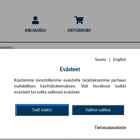
KIRJAUDU
OSTOSKORI
Suomi
|
English
Evästeet
Hakuohjeet
haku
Käytämme sivustollamme evästeitä tarjotaksemme parhaan
mahdollisen käyttökokemuksen. Voit hyväksyä kaikki
Pikahaku:
t.
Yritä uutta hakua alla olevalla
evästeet tai valita sallimasi evästeet.
Sivun yläosan hakulomake ha
ärällä hakutekijöitä ja jätä pois
annettuja hakusanoja kaikist
Salli kaikki
Valitse sallitut
# % & / ) sisältävät sanat.
Tarkennettu haku:
Tarkennetun haun avulla voit
Tietosuojaseloste
tarkemmilla hakukriteereillä
tietyille tuotteen kentille. T