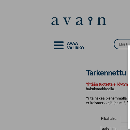
Siirry pääsisältöön
AVAA
VALIKKO
Tarkennettu 
Yhtään tuotetta ei löytyny
hakulomakkeella.
Yritä hakea pienemmällä mä
erikoismerkkejä (esim. \' " 
Pikahaku:
Tuotenimi: