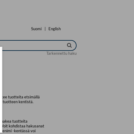
Suomi
|
English
Tarkennettu haku
kee tuotteita etsimällä
a tuotteen kentistä.
 hakea tuotteita
. Voit kohdistaa hakusanat
uotenimi -kentässä voi