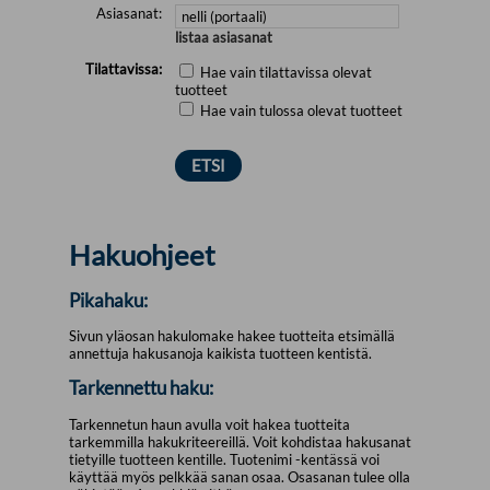
Asiasanat:
listaa asiasanat
Tilattavissa:
Hae vain tilattavissa olevat
tuotteet
Hae vain tulossa olevat tuotteet
Hakuohjeet
Pikahaku:
Sivun yläosan hakulomake hakee tuotteita etsimällä
annettuja hakusanoja kaikista tuotteen kentistä.
Tarkennettu haku:
Tarkennetun haun avulla voit hakea tuotteita
tarkemmilla hakukriteereillä. Voit kohdistaa hakusanat
tietyille tuotteen kentille. Tuotenimi -kentässä voi
käyttää myös pelkkää sanan osaa. Osasanan tulee olla