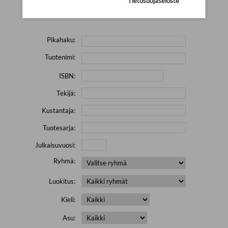
Tietosuojaseloste
Yritä hakea pienemmällä määrällä hakutekijöitä ja jätä
pois erikoismerkkejä (esim. \' " # % & / ) sisältävät sanat.
Pikahaku:
Tuotenimi:
ISBN:
Tekijä:
Kustantaja:
Tuotesarja:
Julkaisuvuosi:
Ryhmä:
Luokitus:
Kieli:
Asu: