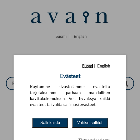
Siirry pääsisältöön
Suomi
|
English
Suomi
|
English
Evästeet
Käytämme sivustollamme evästeitä
tarjotaksemme parhaan mahdollisen
käyttökokemuksen. Voit hyväksyä kaikki
evästeet tai valita sallimasi evästeet.
Tarkennettu haku
Salli kaikki
Valitse sallitut
Yhtään tuotetta ei löytynyt.
Yritä uutta hakua alla olevalla
hakulomakkeella.