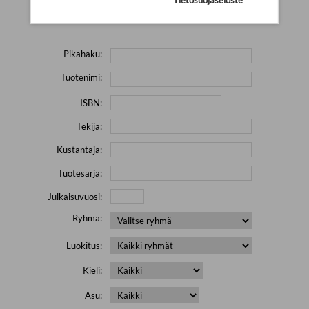
Yritä hakea pienemmällä määrällä hakutekijöitä ja jätä
pois erikoismerkkejä (esim. \' " # % & / ) sisältävät sanat.
Pikahaku:
Tuotenimi:
ISBN:
Tekijä:
Kustantaja:
Tuotesarja:
Julkaisuvuosi:
Ryhmä:
Luokitus:
Kieli:
Asu: