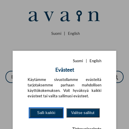
Siirry pääsisältöön
Suomi
|
English
Suomi
|
English
Evästeet
Käytämme sivustollamme evästeitä
tarjotaksemme parhaan mahdollisen
käyttökokemuksen. Voit hyväksyä kaikki
evästeet tai valita sallimasi evästeet.
Tarkennettu haku
Salli kaikki
Valitse sallitut
Yhtään tuotetta ei löytynyt.
Yritä uutta hakua alla olevalla
hakulomakkeella.
Tietosuojaseloste