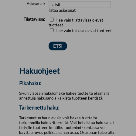
Asiasanat:
listaa asiasanat
Tilattavissa:
Hae vain tilattavissa olevat
tuotteet
Hae vain tulossa olevat tuotteet
Hakuohjeet
Pikahaku:
Sivun yläosan hakulomake hakee tuotteita etsimällä
annettuja hakusanoja kaikista tuotteen kentistä.
Tarkennettu haku:
Tarkennetun haun avulla voit hakea tuotteita
tarkemmilla hakukriteereillä. Voit kohdistaa hakusanat
tietyille tuotteen kentille. Tuotenimi -kentässä voi
käyttää myös pelkkää sanan osaa. Osasanan tulee olla