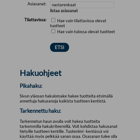
Asiasanat:
listaa asiasanat
Tilattavissa:
Hae vain tilattavissa olevat
tuotteet
Hae vain tulossa olevat tuotteet
Hakuohjeet
Pikahaku:
Sivun yläosan hakulomake hakee tuotteita etsimällä
annettuja hakusanoja kaikista tuotteen kentistä.
Tarkennettu haku:
Tarkennetun haun avulla voit hakea tuotteita
tarkemmilla hakukriteereillä. Voit kohdistaa hakusanat
tietyille tuotteen kentille. Tuotenimi -kentässä voi
käyttää myös pelkkää sanan osaa. Osasanan tulee olla