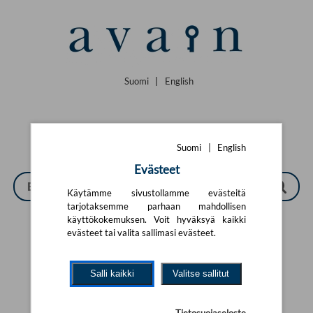
Siirry pääsisältöön
Suomi
|
English
Suomi
|
English
Evästeet
Käytämme sivustollamme evästeitä
tarjotaksemme parhaan mahdollisen
käyttökokemuksen. Voit hyväksyä kaikki
evästeet tai valita sallimasi evästeet.
Tarkennettu haku
Salli kaikki
Valitse sallitut
Yhtään tuotetta ei löytynyt.
Yritä uutta hakua alla olevalla
hakulomakkeella.
Tietosuojaseloste