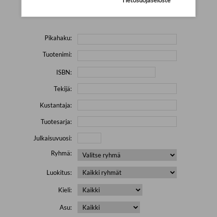
Yritä hakea pienemmällä määrällä hakutekijöitä ja jätä
pois erikoismerkkejä (esim. \' " # % & / ) sisältävät sanat.
Pikahaku:
Tuotenimi:
ISBN:
Tekijä:
Kustantaja:
Tuotesarja:
Julkaisuvuosi:
Ryhmä:
Luokitus:
Kieli:
Asu: