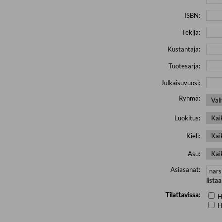
ISBN:
Tekijä:
Kustantaja:
Tuotesarja:
Julkaisuvuosi:
Ryhmä:
Luokitus:
Kieli:
Asu:
Asiasanat:
lista
Tilattavissa:
H
H