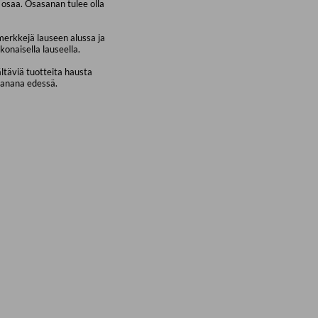
osaa. Osasanan tulee olla
merkkejä lauseen alussa ja
konaisella lauseella.
ältäviä tuotteita hausta
sanana edessä.