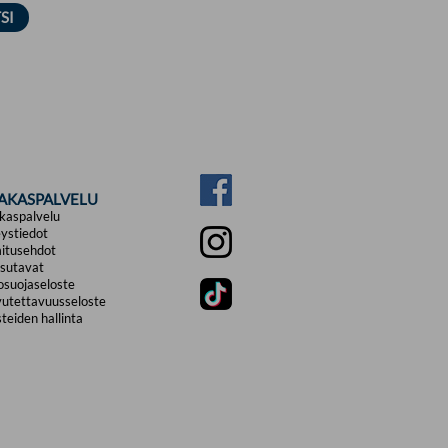
IAKASPALVELU
kaspalvelu
ystiedot
itusehdot
sutavat
osuojaseloste
utettavuusseloste
teiden hallinta