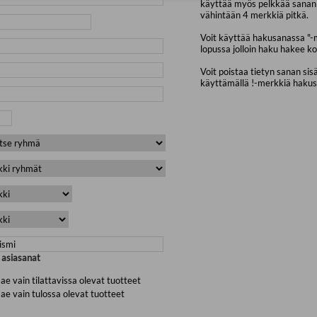
käyttää myös pelkkää sanan 
vähintään 4 merkkiä pitkä.
Voit käyttää hakusanassa "-
lopussa jolloin haku hakee ko
Voit poistaa tietyn sanan sis
käyttämällä !-merkkiä haku
a asiasanat
ae vain tilattavissa olevat tuotteet
ae vain tulossa olevat tuotteet