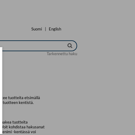
Suomi
|
English
Tarkennettu haku
kee tuotteita etsimällä
a tuotteen kentistä.
 hakea tuotteita
. Voit kohdistaa hakusanat
uotenimi -kentässä voi