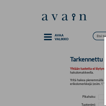
Siirry pääsisältöön
AVAA
VALIKKO
Tarkennettu 
Yhtään tuotetta ei löytyny
hakulomakkeella.
Yritä hakea pienemmällä mä
erikoismerkkejä (esim. \' " 
Pikahaku:
Tuotenimi: