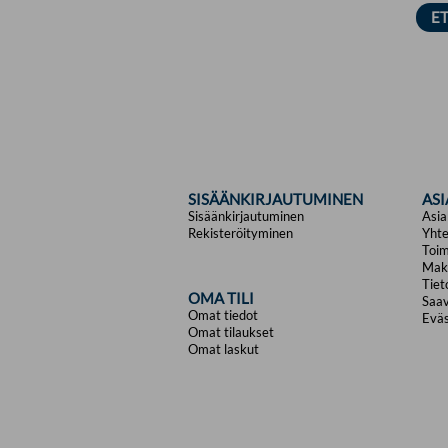
SISÄÄNKIRJAUTUMINEN
AS
Sisäänkirjautuminen
Asia
Rekisteröityminen
Yhte
Toim
Mak
Tiet
OMA TILI
Saav
Omat tiedot
Eväs
Omat tilaukset
Omat laskut