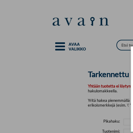
Siirry pääsisältöön
AVAA
VALIKKO
Tarkennettu 
Yhtään tuotetta ei löytyny
hakulomakkeella.
Yritä hakea pienemmällä mä
erikoismerkkejä (esim. \' " 
Pikahaku:
Tuotenimi: