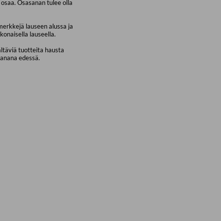
osaa. Osasanan tulee olla
merkkejä lauseen alussa ja
konaisella lauseella.
ältäviä tuotteita hausta
sanana edessä.