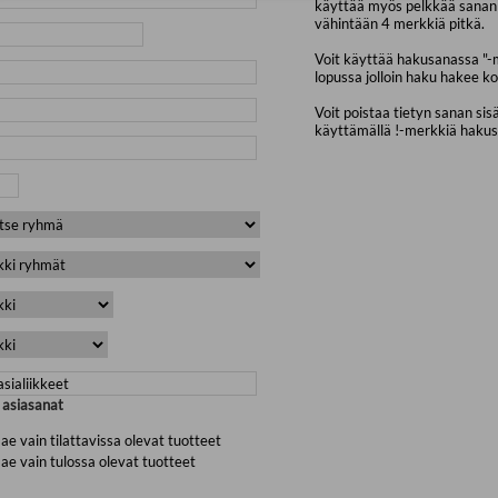
käyttää myös pelkkää sanan 
vähintään 4 merkkiä pitkä.
Voit käyttää hakusanassa "-
lopussa jolloin haku hakee ko
Voit poistaa tietyn sanan sis
käyttämällä !-merkkiä haku
a asiasanat
ae vain tilattavissa olevat tuotteet
ae vain tulossa olevat tuotteet