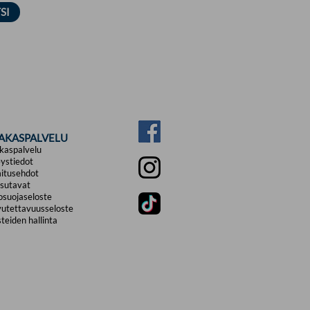
IAKASPALVELU
kaspalvelu
ystiedot
itusehdot
sutavat
osuojaseloste
utettavuusseloste
teiden hallinta