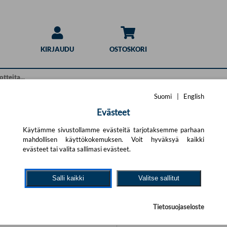
KIRJAUDU
OSTOSKORI
Suomi
|
English
Evästeet
Hakuohjeet
haku
Käytämme sivustollamme evästeitä tarjotaksemme parhaan
mahdollisen käyttökokemuksen. Voit hyväksyä kaikki
Pikahaku:
t.
Yritä uutta hakua alla olevalla
evästeet tai valita sallimasi evästeet.
Sivun yläosan hakulomake ha
ärällä hakutekijöitä ja jätä pois
annettuja hakusanoja kaikist
Salli kaikki
Valitse sallitut
# % & / ) sisältävät sanat.
Tarkennettu haku:
Tarkennetun haun avulla voit
Tietosuojaseloste
tarkemmilla hakukriteereillä
tietyille tuotteen kentille. T