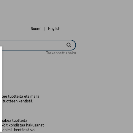
Suomi
|
English
Tarkennettu haku
kee tuotteita etsimällä
a tuotteen kentistä.
 hakea tuotteita
. Voit kohdistaa hakusanat
uotenimi -kentässä voi