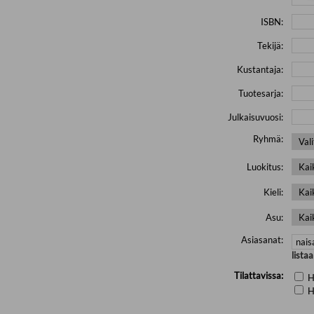
ISBN:
Tekijä:
Kustantaja:
Tuotesarja:
Julkaisuvuosi:
Ryhmä:
Luokitus:
Kieli:
Asu:
Asiasanat:
lista
Tilattavissa:
H
H