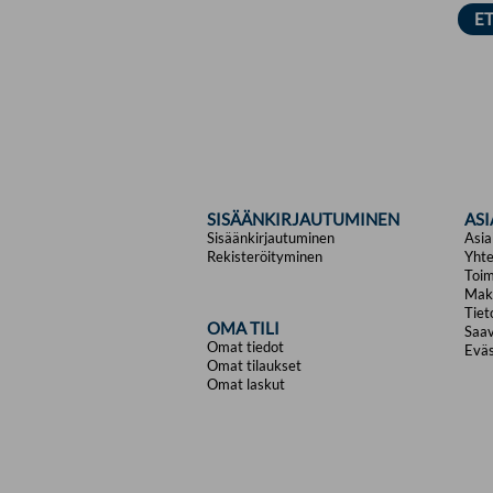
SISÄÄNKIRJAUTUMINEN
AS
Sisäänkirjautuminen
Asia
Rekisteröityminen
Yhte
Toim
Mak
Tiet
OMA TILI
Saav
Omat tiedot
Eväs
Omat tilaukset
Omat laskut