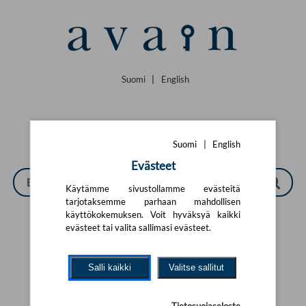
Siirry pääsisältöön
Suomi
|
English
Suomi
|
English
Evästeet
Käytämme sivustollamme evästeitä
tarjotaksemme parhaan mahdollisen
käyttökokemuksen. Voit hyväksyä kaikki
evästeet tai valita sallimasi evästeet.
Tarkennettu haku
Salli kaikki
Valitse sallitut
Yhtään tuotetta ei löytynyt.
Yritä uutta hakua alla olevalla
hakulomakkeella.
Tietosuojaseloste