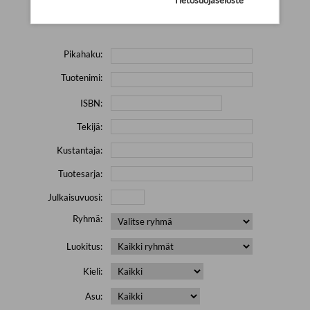
Yritä hakea pienemmällä määrällä hakutekijöitä ja jätä
pois erikoismerkkejä (esim. \' " # % & / ) sisältävät sanat.
Pikahaku:
Tuotenimi:
ISBN:
Tekijä:
Kustantaja:
Tuotesarja:
Julkaisuvuosi:
Ryhmä:
Luokitus:
Kieli:
Asu: