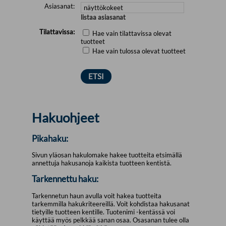
Asiasanat:
listaa asiasanat
Tilattavissa:
Hae vain tilattavissa olevat
tuotteet
Hae vain tulossa olevat tuotteet
Hakuohjeet
Pikahaku:
Sivun yläosan hakulomake hakee tuotteita etsimällä
annettuja hakusanoja kaikista tuotteen kentistä.
Tarkennettu haku:
Tarkennetun haun avulla voit hakea tuotteita
tarkemmilla hakukriteereillä. Voit kohdistaa hakusanat
tietyille tuotteen kentille. Tuotenimi -kentässä voi
käyttää myös pelkkää sanan osaa. Osasanan tulee olla