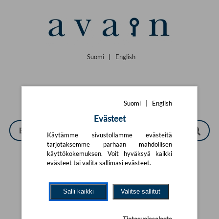
Siirry pääsisältöön
Suomi
|
English
Suomi
|
English
Evästeet
Käytämme sivustollamme evästeitä
tarjotaksemme parhaan mahdollisen
käyttökokemuksen. Voit hyväksyä kaikki
evästeet tai valita sallimasi evästeet.
Tarkennettu haku
Salli kaikki
Valitse sallitut
Yhtään tuotetta ei löytynyt.
Yritä uutta hakua alla olevalla
hakulomakkeella.
Tietosuojaseloste