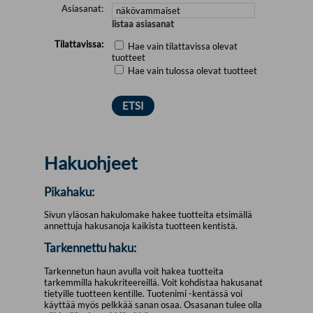
Asiasanat:
listaa asiasanat
Tilattavissa:
Hae vain tilattavissa olevat
tuotteet
Hae vain tulossa olevat tuotteet
Hakuohjeet
Pikahaku:
Sivun yläosan hakulomake hakee tuotteita etsimällä
annettuja hakusanoja kaikista tuotteen kentistä.
Tarkennettu haku:
Tarkennetun haun avulla voit hakea tuotteita
tarkemmilla hakukriteereillä. Voit kohdistaa hakusanat
tietyille tuotteen kentille. Tuotenimi -kentässä voi
käyttää myös pelkkää sanan osaa. Osasanan tulee olla