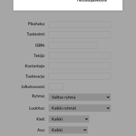
Yritä hakea pienemmällä määrällä hakutekijöitä ja jätä
pois erikoismerkkejä (esim. \' " # % & / ) sisältävät sanat.
Pikahaku:
Tuotenimi:
ISBN:
Tekijä:
Kustantaja:
Tuotesarja:
Julkaisuvuosi:
Ryhmä:
Luokitus:
Kieli:
Asu: